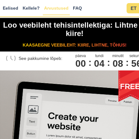
Eelised
Kellele?
Arvustused
FAQ
ET
Loo veebileht tehisintellektiga: Lihtne
kiire!
KAASAEGNE VEEBILEHT: KIIRE, LIHTNE, TÕHUS!
päeva
tundi
minutit
sekun
See pakkumine lõpeb:
00
0
4
0
8
5
FRE