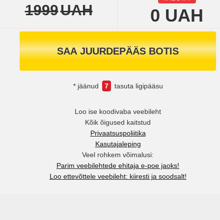
1999
UAH
0
UAH
SAA JUURDEPÄÄS BOTIS
* jäänud
7
tasuta ligipääsu
Loo ise koodivaba veebileht
Kõik õigused kaitstud
Privaatsuspoliitika
Kasutajaleping
Veel rohkem võimalusi:
Parim veebilehtede ehitaja e-poe jaoks!
Loo ettevõttele veebileht: kiiresti ja soodsalt!