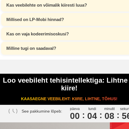
Kas veebilehte on võimalik kiiresti luua?
Millised on LP-Mobi hinnad?
Kas on vaja kodeerimisoskusi?
Milline tugi on saadaval?
Loo veebileht tehisintellektiga: Lihtne
kiire!
KAASAEGNE VEEBILEHT: KIIRE, LIHTNE, TÕHUS!
päeva
tundi
minutit
sekun
See pakkumine lõpeb:
00
0
4
0
8
5