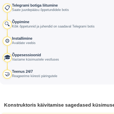
Telegrami botiga liitumine
📋
Saate juurdepääsu õppetundidele botis
Õppimine
🔍
Kõik õppetunnid ja juhendid on saadaval Telegrami botis
Installimine
⚙️
Avaldate veebis
Õppesessioonid
🎓
Vastame küsimustele vestluses
Teenus 24/7
🤝
Reageerime kiiresti päringutele
Konstruktoris käivitamise sagedased küsimus