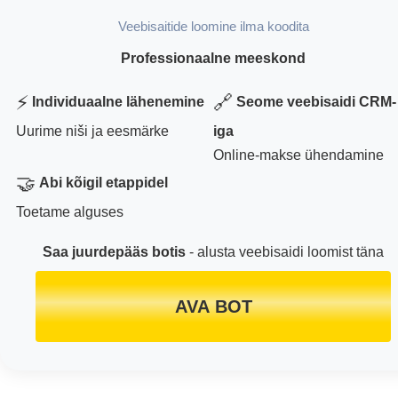
Veebisaitide loomine ilma koodita
Professionaalne meeskond
⚡
🔗
Individuaalne lähenemine
Seome veebisaidi CRM-
Uurime niši ja eesmärke
iga
Online-makse ühendamine
🤝
Abi kõigil etappidel
Toetame alguses
Saa juurdepääs botis
- alusta veebisaidi loomist täna
AVA BOT