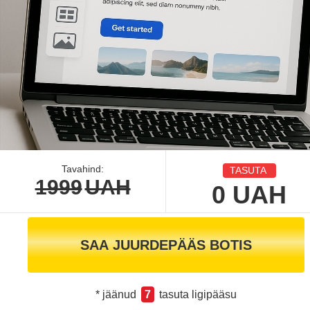
Tavahind:
TASUTA
1999
UAH
0
UAH
SAA JUURDEPÄÄS BOTIS
* jäänud
7
tasuta ligipääsu