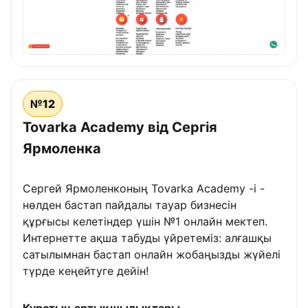
№12
Tovarka Academy від Сергія
Ярмоленка
Сергей Ярмоленконың Tovarka Academy -і -
нөлден бастап пайдалы тауар бизнесін
құрғысы келетіндер үшін №1 онлайн мектеп.
Интернетте ақша табуды үйретеміз: алғашқы
сатылымнан бастап онлайн жобаңызды жүйелі
түрде кеңейтуге дейін!