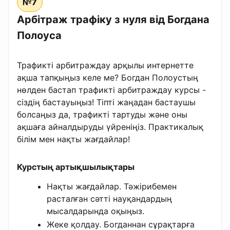
№7
Арбітраж трафіку з нуля від Богдана
Полоуса
Трафикті арбитраждау арқылы интернетте
ақша тапқыңыз келе ме? Богдан Полоустың
нөлден бастап трафикті арбитраждау курсы -
сіздің бастауыңыз! Тіпті жаңадан бастаушы
болсаңыз да, трафикті тартуды және оны
ақшаға айналдыруды үйреніңіз. Практикалық
білім мен нақты жағдайлар!
Курстың артықшылықтары
Нақты жағдайлар. Тәжірибемен
расталған сәтті науқандардың
мысалдарында оқыңыз.
Жеке қолдау. Богданнан сұрақтарға