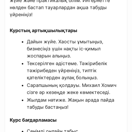
жүйе және практикалық білім. Интернетте
нөлден бастап тауарлардан ақша табуды
үйреніңіз!
Курстың артықшылықтары
Дайын жүйе. Хаосты ұмытыңыз,
бизнесіңіз үшін нақты іс-қимыл
жоспарын алыңыз.
Тексерілген әдістеме. Тәжірибелік
тәжірибеден үйреніңіз, типтік
қателіктерден аулақ болыңыз.
Сарапшының қолдауы. Михаил Хомич
сізге әр кезеңде жеке көмектеседі.
Жылдам нәтиже. Жақын арада пайда
табуды бастаңыз!
Курс бағдарламасы
Сенімді онлайн табыс