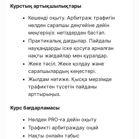
Курстың артықшылықтары
Кешенді оқыту. Арбитраж трафигін
нөлден сарапшы деңгейіне дейін
меңгеріңіз: негіздерден бастап.
Практикалық дағдылар. Пайдалы
науқандарды іске қосуға арналған
нақты жағдайлар мен құралдар.
Жеке тәсіл. Жеке қолдау және
сарапшылардың кеңестері.
Жылдам нәтиже. Қысқа мерзімде
трафиктен түсетін пайданы
арттырыңыз.
Курс бағдарламасы
Нөлден PRO-ға дейін оқыту
Трафикті арбитраждау оңай
Нақты онлайн табыс