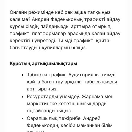
Онлайн режимінде көбірек ақша тапқыңыз
келе ме? Андрей Феденьконың трафикті айдау
курсы сіздің пайдаңызды арттыра отырып,
трафикті платформалар арасында қалай айдау
керектігін үйретеді. Тиімді трафикті қайта
бағыттаудың құпияларын біліңіз!
Курстың артықшылықтары
Табысты трафик. Аудиторияны тиімді
қайта бағыттау арқылы табысыңызды
арттырыңыз.
Ресурстарды үнемдеу. Жарнама мен
маркетингке кететін шығындарды
оңтайландырыңыз.
Сарапшылық тәжірибе. Андрей
Феденькодан, кәсіби маманнан білім