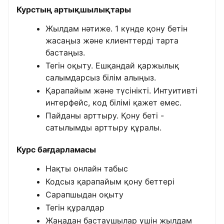
Курстың артықшылықтары
Жылдам нәтиже. 1 күнде қону бетін
жасаңыз және клиенттерді тарта
бастаңыз.
Тегін оқыту. Ешқандай қаржылық
салымдарсыз білім алыңыз.
Қарапайым және түсінікті. Интуитивті
интерфейс, код білімі қажет емес.
Пайданы арттыру. Қону беті -
сатылымды арттыру құралы.
Курс бағдарламасы
Нақты онлайн табыс
Кодсыз қарапайым қону беттері
Сарапшыдан оқыту
Тегін құралдар
Жаңадан бастаушылар үшін жылдам