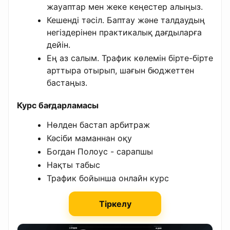
жауаптар мен жеке кеңестер алыңыз.
Кешенді тәсіл. Баптау және талдаудың
негіздерінен практикалық дағдыларға
дейін.
Ең аз салым. Трафик көлемін бірте-бірте
арттыра отырып, шағын бюджеттен
бастаңыз.
Курс бағдарламасы
Нөлден бастап арбитраж
Кәсіби маманнан оқу
Богдан Полоус - сарапшы
Нақты табыс
Трафик бойынша онлайн курс
Тіркелу