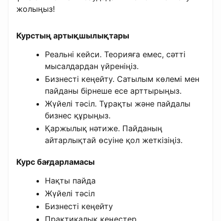
жолыңыз!
Курстың артықшылықтары
Реальні кейси. Теорияға емес, сәтті
мысалдардан үйреніңіз.
Бизнесті кеңейту. Сатылым көлемі мен
пайданы бірнеше есе арттырыңыз.
Жүйелі тәсіл. Тұрақты және пайдалы
бизнес құрыңыз.
Қаржылық нәтиже. Пайданың
айтарлықтай өсуіне қол жеткізіңіз.
Курс бағдарламасы
Нақты пайда
Жүйелі тәсіл
Бизнесті кеңейту
Практикалық кеңестер