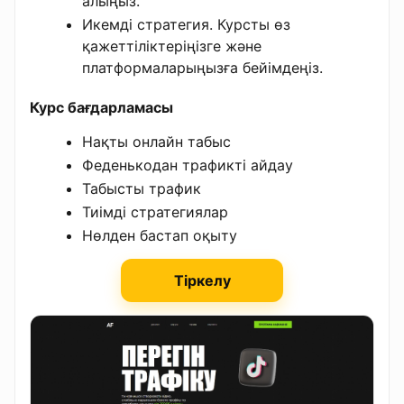
алыңыз.
Икемді стратегия. Курсты өз
қажеттіліктеріңізге және
платформаларыңызға бейімдеңіз.
Курс бағдарламасы
Нақты онлайн табыс
Феденькодан трафикті айдау
Табысты трафик
Тиімді стратегиялар
Нөлден бастап оқыту
Тіркелу