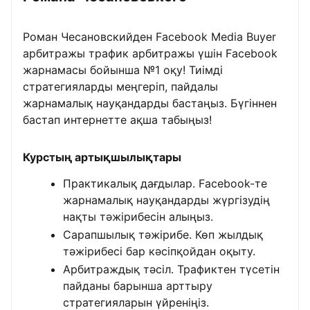
Роман Чесановскийден Facebook Media Buyer
арбитражы трафик арбитражы үшін Facebook
жарнамасы бойынша №1 оқу! Тиімді
стратегияларды меңгеріп, пайдалы
жарнамалық науқандарды бастаңыз. Бүгіннен
бастап интернетте ақша табыңыз!
Курстың артықшылықтары
Практикалық дағдылар. Facebook-те
жарнамалық науқандарды жүргізудің
нақты тәжірибесін алыңыз.
Сарапшылық тәжірибе. Көп жылдық
тәжірибесі бар кәсіпқойдан оқыту.
Арбитраждық тәсіл. Трафиктен түсетін
пайданы барынша арттыру
стратегияларын үйреніңіз.