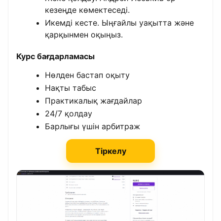
кезеңде көмектеседі.
Икемді кесте. Ыңғайлы уақытта және
қарқынмен оқыңыз.
Курс бағдарламасы
Нөлден бастап оқыту
Нақты табыс
Практикалық жағдайлар
24/7 қолдау
Барлығы үшін арбитраж
Тіркелу