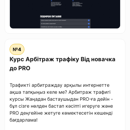
№4
Курс Арбітраж трафіку Від новачка
до PRO
Трафикті арбитраждау арқылы интернетте
ақша тапқыңыз келе ме? Арбитраж трафигі
курсы Жаңадан бастаушыдан PRO-ға дейін -
бұл сізге нөлден бастап кәсіпті игеруге және
PRO деңгейіне жетуге көмектесетін кешенді
бағдарлама!