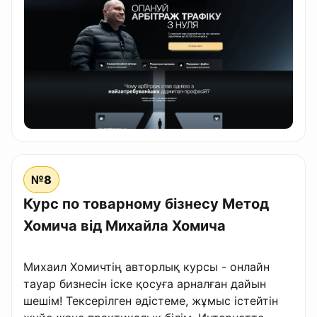
№8
Курс по товарному бізнесу Метод
Хомича від Михайла Хомича
Михаил Хомичтің авторлық курсы - онлайн
тауар бизнесін іске қосуға арналған дайын
шешім! Тексерілген әдістеме, жұмыс істейтін