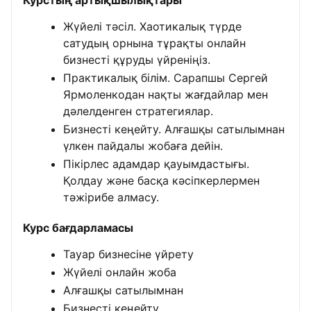
Курстың артықшылықтары
Жүйелі тәсіл. Хаотикалық түрде
сатудың орнына тұрақты онлайн
бизнесті құруды үйреніңіз.
Практикалық білім. Сарапшы Сергей
Ярмоленкодан нақты жағдайлар мен
дәлелденген стратегиялар.
Бизнесті кеңейту. Алғашқы сатылымнан
үлкен пайдалы жобаға дейін.
Пікірлес адамдар қауымдастығы.
Қолдау және басқа кәсіпкерлермен
тәжірибе алмасу.
Курс бағдарламасы
Тауар бизнесіне үйрету
Жүйелі онлайн жоба
Алғашқы сатылымнан
Бизнесті кеңейту