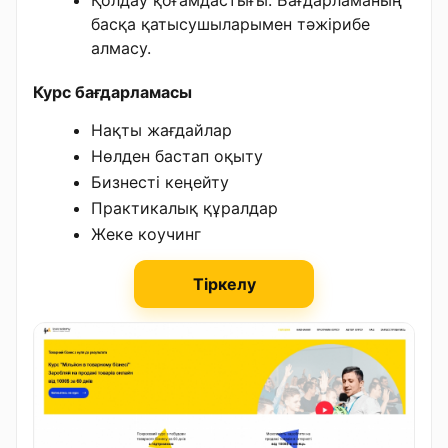
Қолдау қоғамдастығы. Бағдарламаның
басқа қатысушыларымен тәжірибе
алмасу.
Курс бағдарламасы
Нақты жағдайлар
Нөлден бастап оқыту
Бизнесті кеңейту
Практикалық құралдар
Жеке коучинг
Тіркелу