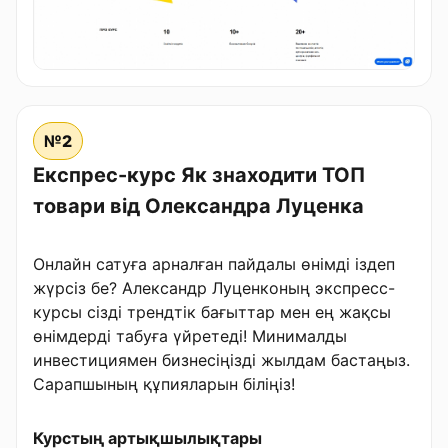
№2
Експрес-курс Як знаходити ТОП
товари від Олександра Луценка
Онлайн сатуға арналған пайдалы өнімді іздеп
жүрсіз бе? Александр Луценконың экспресс-
курсы сізді трендтік бағыттар мен ең жақсы
өнімдерді табуға үйретеді! Минималды
инвестициямен бизнесіңізді жылдам бастаңыз.
Сарапшының құпияларын біліңіз!
Курстың артықшылықтары