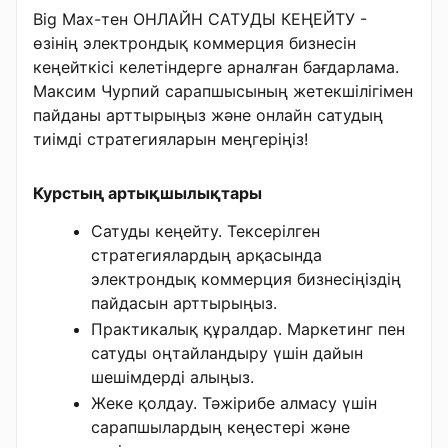
Big Max-тен ОНЛАЙН САТУДЫ КЕҢЕЙТУ -
өзінің электрондық коммерция бизнесін
кеңейткісі келетіндерге арналған бағдарлама.
Максим Чурпий сарапшысының жетекшілігімен
пайданы арттырыңыз және онлайн сатудың
тиімді стратегияларын меңгеріңіз!
Курстың артықшылықтары
Сатуды кеңейту. Тексерілген
стратегиялардың арқасында
электрондық коммерция бизнесіңіздің
пайдасын арттырыңыз.
Практикалық құралдар. Маркетинг пен
сатуды оңтайландыру үшін дайын
шешімдерді алыңыз.
Жеке қолдау. Тәжірибе алмасу үшін
сарапшылардың кеңестері және