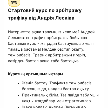
№9
Стартовий курс по арбітражу
трафіку від Андрія Лесківа
Интернетте ақша тапқыңыз келе ме? Андрей
Леськивтен трафик арбитражы бойынша
бастапқы курс - жаңадан бастаушылар үшін
тамаша бастама! Нөлден бастап оқыту,
тәжірибесіз. Трафик арбитражын игеріп,
қазірден бастап ақша таба бастаңыз!
Курстың артықшылықтары
Жеңіл бастау. Трафикте тәжірибесіз
болсаңыз да, нөлден бастап оқыту.
Практикалық білім. Тез пайда табу үшін
нақты жағдайлар мен стратегиялар.
Жеке қолдау. Андрей Леськив әр