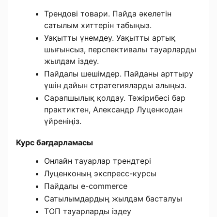
Трендові товари. Пайда әкелетін
сатылым хиттерін табыңыз.
Уақытты үнемдеу. Уақытты артық
шығынсыз, перспективалы тауарларды
жылдам іздеу.
Пайдалы шешімдер. Пайданы арттыру
үшін дайын стратегияларды алыңыз.
Сарапшылық қолдау. Тәжірибесі бар
практиктен, Александр Луценкодан
үйреніңіз.
Курс бағдарламасы
Онлайн тауарлар трендтері
Луценконың экспресс-курсы
Пайдалы e-commerce
Сатылымдардың жылдам басталуы
ТОП тауарларды іздеу