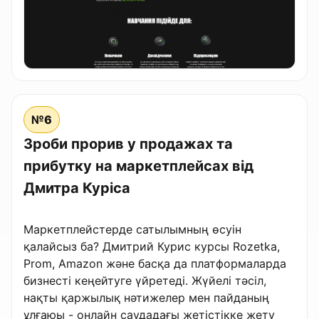
№6
Зроби прорив у продажах та
прибутку на маркетплейсах від
Дмитра Куріса
Маркетплейстерде сатылымның өсуін
қалайсыз ба? Дмитрий Курис курсы Rozetka,
Prom, Amazon және басқа да платформаларда
бизнесті кеңейтуге үйретеді. Жүйелі тәсіл,
нақты қаржылық нәтижелер мен пайданың
ұлғаюы - онлайн саудадағы жетістікке жету