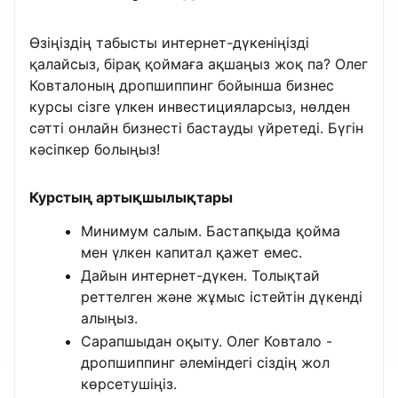
Өзіңіздің табысты интернет-дүкеніңізді
қалайсыз, бірақ қоймаға ақшаңыз жоқ па? Олег
Ковталоның дропшиппинг бойынша бизнес
курсы сізге үлкен инвестицияларсыз, нөлден
сәтті онлайн бизнесті бастауды үйретеді. Бүгін
кәсіпкер болыңыз!
Курстың артықшылықтары
Минимум салым. Бастапқыда қойма
мен үлкен капитал қажет емес.
Дайын интернет-дүкен. Толықтай
реттелген және жұмыс істейтін дүкенді
алыңыз.
Сарапшыдан оқыту. Олег Ковтало -
дропшиппинг әлеміндегі сіздің жол
көрсетушіңіз.