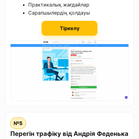
Практикалық жағдайлар
Сарапшылердің қолдауы
Тіркелу
№5
Перегін трафіку від Андрія Феденька