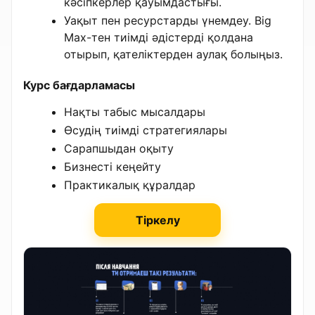
кәсіпкерлер қауымдастығы.
Уақыт пен ресурстарды үнемдеу. Big
Max-тен тиімді әдістерді қолдана
отырып, қателіктерден аулақ болыңыз.
Курс бағдарламасы
Нақты табыс мысалдары
Өсудің тиімді стратегиялары
Сарапшыдан оқыту
Бизнесті кеңейту
Практикалық құралдар
Тіркелу