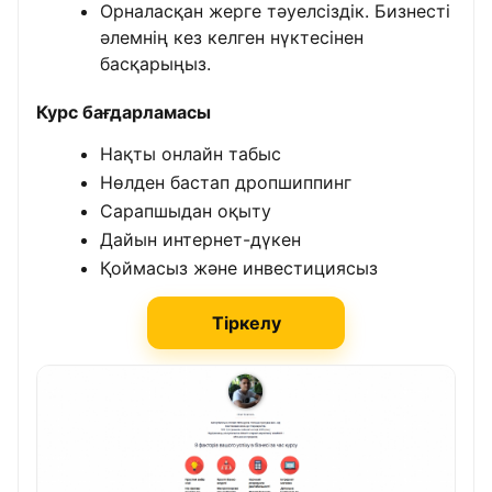
Орналасқан жерге тәуелсіздік. Бизнесті
әлемнің кез келген нүктесінен
басқарыңыз.
Курс бағдарламасы
Нақты онлайн табыс
Нөлден бастап дропшиппинг
Сарапшыдан оқыту
Дайын интернет-дүкен
Қоймасыз және инвестициясыз
Тіркелу