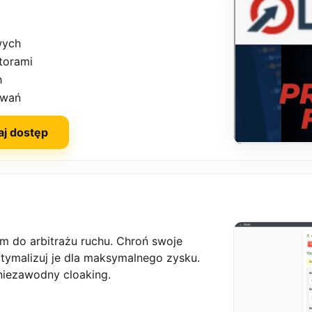
wych
torami
h
owań
aj dostęp
em do arbitrażu ruchu. Chroń swoje
tymalizuj je dla maksymalnego zysku.
niezawodny cloaking.