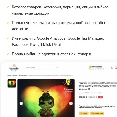
Каталог товаров, категории, вариации, опции и гибкое
управление складом
Подключение платежных систем и любых способов
доставки
Интеграция с Google Analytics, Google Tag Manager,
Facebook Pixel, TikTok Pixel
Повна мобільна адаптація сторінок і товарів