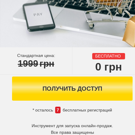
Стандартная цена:
БЕСПЛАТНО
1999
грн
0
грн
ПОЛУЧИТЬ ДОСТУП
* осталось
7
бесплатных регистраций
Инструмент для запуска онлайн-продаж.
Все права защищены