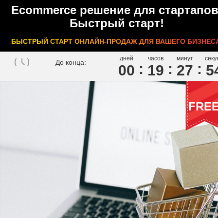
Ecommerce решение для стартапов
Быстрый старт!
БЫСТРЫЙ СТАРТ ОНЛАЙН-ПРОДАЖ ДЛЯ ВАШЕГО БИЗНЕС
дней
часов
минут
секу
До конца:
00
1
9
2
7
5
FRE