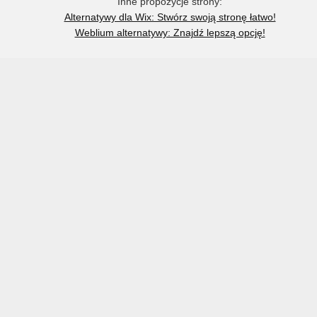
Inne propozycje strony:
Alternatywy dla Wix: Stwórz swoją stronę łatwo!
Weblium alternatywy: Znajdź lepszą opcję!