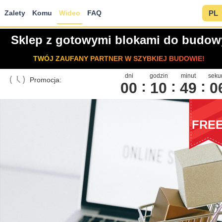
Zalety
Komu
Wideo
FAQ
PL
Sklep z gotowymi blokami do budow
TWÓJ ZAUFANY PARTNER W SZYBKIEJ BUDOWIE!
dni
godzin
minut
seku
Promocja:
00
1
0
4
9
0
FRE