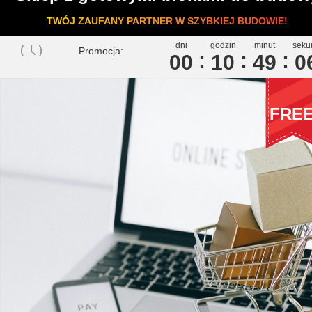
TWÓJ ZAUFANY PARTNER W SZYBKIEJ BUDOWIE!
dni
godzin
minut
seku
Promocja:
00
1
0
4
9
0
FRE