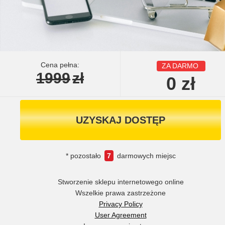
Cena pełna:
ZA DARMO
1999
zł
0
zł
UZYSKAJ DOSTĘP
* pozostało
7
darmowych miejsc
Stworzenie sklepu internetowego online
Wszelkie prawa zastrzeżone
Privacy Policy
User Agreement