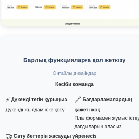
Барлық функцияларға қол жеткізу
Оңтайлы дизайндар
Кәсіби команда
⚡
🔗
Дүкенді тегін құрыңыз
Бағдарламалардың
Дүкенді жылдам іске қосу
қажеті жоқ
Платформамен жұмыс істе
дағдыларын аласыз
🤝
Сату беттерін жасауды үйренесіз