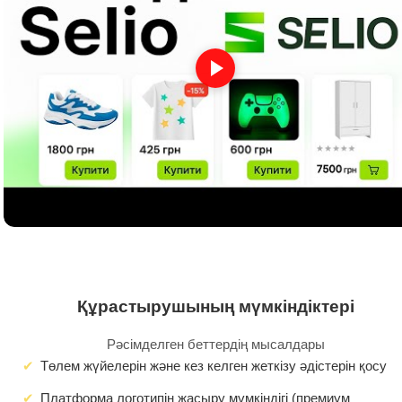
Құрастырушының мүмкіндіктері
Рәсімделген беттердің мысалдары
Төлем жүйелерін және кез келген жеткізу әдістерін қосу
Платформа логотипін жасыру мүмкіндігі (премиум