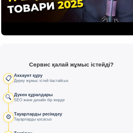
Сервис қалай жұмыс істейді?
Аккаунт құру
📋
Дереу жұмыс істей бастайсыз
Дүкен құралдары
🔍
SEO және дизайн бір жерде
Тауарларды ресімдеу
⚙️
Тауарларды қосасыз