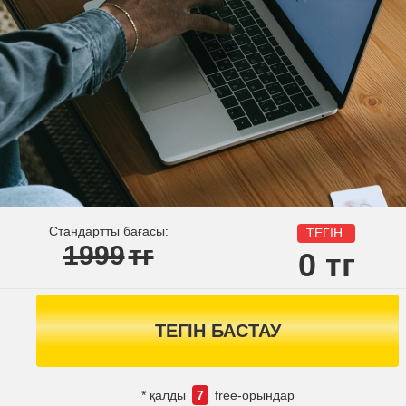
Стандартты бағасы:
ТЕГІН
1999
тг
0
тг
ТЕГІН БАСТАУ
* қалды
7
free-орындар