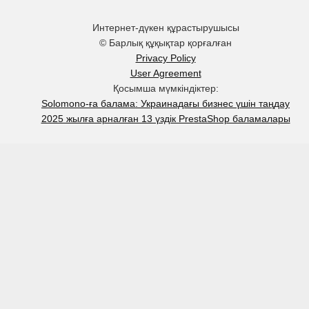
Интернет-дүкен құрастырушысы
© Барлық құқықтар қорғалған
Privacy Policy
User Agreement
Қосымша мүмкіндіктер:
Solomono-ға балама: Украинадағы бизнес үшін таңдау
2025 жылға арналған 13 үздік PrestaShop баламалары