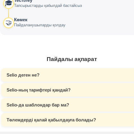
Тестілеу
🎓
Тапсырыстарды қабылдай бастайсыз
Көмек
🤝
Пайдаланушыларды қолдау
Пайдалы ақпарат
Selio деген не?
Selio-ның тарифтері қандай?
Selio-да шаблондар бар ма?
Төлемдерді қалай қабылдауға болады?