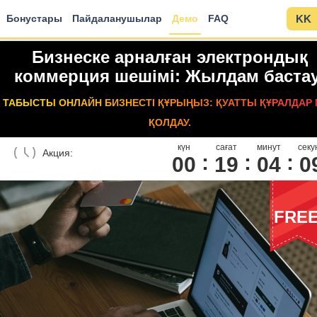
Бонустары
Пайдаланушылар
Демо
FAQ
KK
Бизнеске арналған электрондық
коммерция шешімі: Жылдам бастау
ТАБЫСТЫ ОНЛАЙН БИЗНЕСТІ ҚҰРЫҢЫЗ: ҚУАТТЫ ҚҰРАЛДАР
ҚОЛДАУ.
күн
сағат
минут
секу
Акция:
00
1
9
0
4
0
FRE