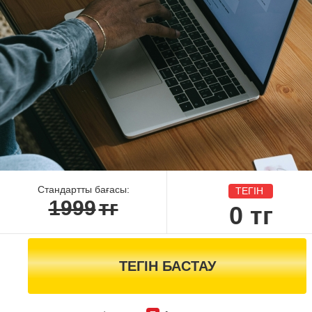
Стандартты бағасы:
ТЕГІН
1999
тг
0
тг
ТЕГІН БАСТАУ