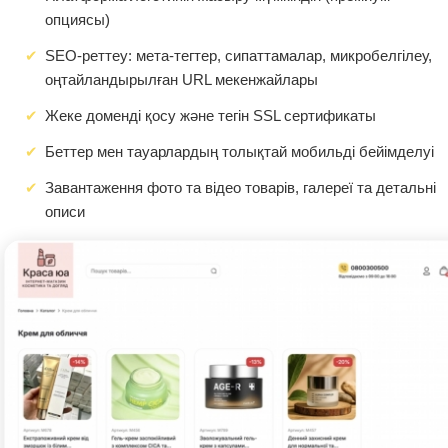
опциясы)
SEO-реттеу: мета-тегтер, сипаттамалар, микробелгілеу,
оңтайландырылған URL мекенжайлары
Жеке доменді қосу және тегін SSL сертификаты
Беттер мен тауарлардың толықтай мобильді бейімделуі
Завантаження фото та відео товарів, галереї та детальні
описи