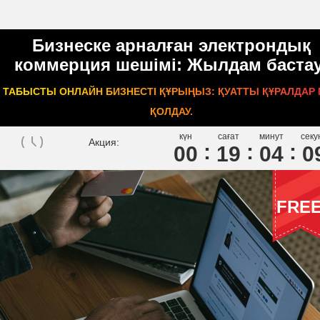
Бизнеске арналған электрондық
коммерция шешімі: Жылдам бастау
ТАБЫСТЫ ОНЛАЙН БИЗНЕСТІ ҚҰРЫҢЫЗ: ҚУАТТЫ ҚҰРАЛДАР
ҚОЛДАУ.
күн
сағат
минут
секу
Акция:
00
1
9
0
4
0
FRE