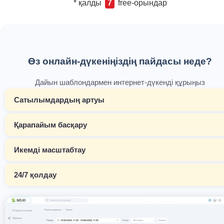
* қалды
7
free-орындар
Өз онлайн-дүкеніңіздің пайдасы неде?
Дайын шаблондармен интернет-дүкенді құрыңыз
Сатылымдардың артуы
Қарапайым басқару
Икемді масштабтау
24/7 қолдау