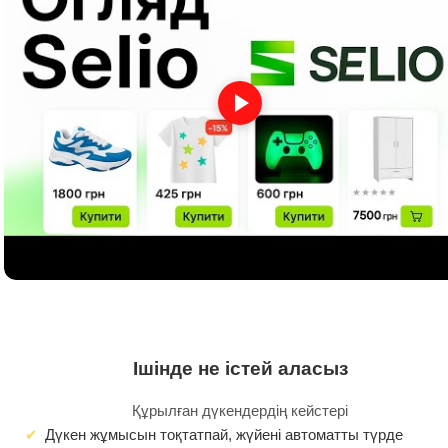
Ішінде не істей аласыз
Құрылған дүкендердің кейстері
Дүкен жұмысын тоқтатпай, жүйені автоматты түрде