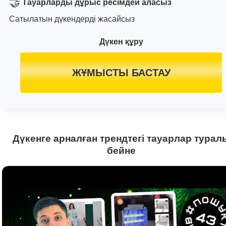
🤝
Тауарларды дұрыс ресімдей аласыз
Сатылатын дүкендерді жасайсыз
Дүкен құру
ЖҰМЫСТЫ БАСТАУ
Дүкенге арналған трендтегі тауарлар турал
бейне