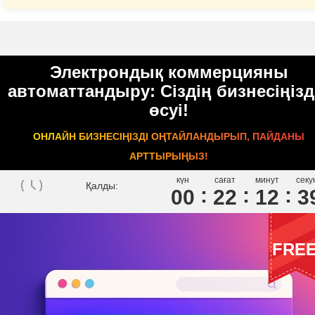
Электрондық коммерцияны
автоматтандыру: Сіздің бизнесіңізд
өсуі!
ОНЛАЙН БИЗНЕСІҢІЗДІ ОҢТАЙЛАНДЫРЫП, ПАЙДАНЫ
АРТТЫРЫҢЫЗ!
күн
сағат
минут
секу
Қалды:
00
2
2
1
2
3
FRE