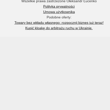
Wszelkie prawa zastrzeżone Ołeksandr Łucenko
Polityka prywatności
Umowa użytkownika
Podobne oferty:
Towary bez wkładu własnego: rozpocznij biznes już teraz!
Kupić kloakę do arbitrażu ruchu w Ukrainie.