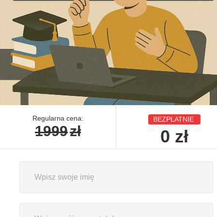
Regularna cena:
BEZPŁATNIE
1999
zł
0
zł