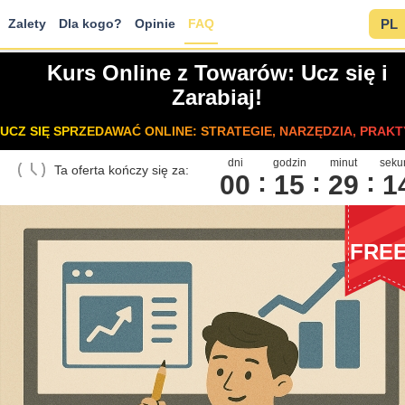
Zalety
Dla kogo?
Opinie
FAQ
PL
Kurs Online z Towarów: Ucz się i
Zarabiaj!
UCZ SIĘ SPRZEDAWAĆ ONLINE: STRATEGIE, NARZĘDZIA, PRAKT
dni
godzin
minut
seku
Ta oferta kończy się za:
00
1
5
2
9
1
FRE