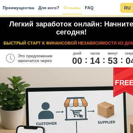
Преимущества
Для кого?
Отзывы
FAQ
RU
Легкий заработок онлайн: Начнит
сегодня!
БЫСТРЫЙ СТАРТ К ФИНАНСОВОЙ НЕЗАВИСИМОСТИ ИЗ ДО
дней
часов
минут
секу
Это предложение
00
1
4
5
3
0
закончится через:
FRE