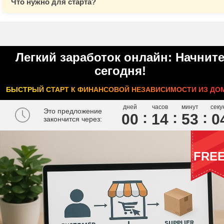
Что нужно для старта?
Легкий заработок онлайн: Начнит
сегодня!
БЫСТРЫЙ СТАРТ К ФИНАНСОВОЙ НЕЗАВИСИМОСТИ ИЗ ДО
дней
часов
минут
секу
Это предложение
00
1
4
5
3
0
закончится через:
FRE