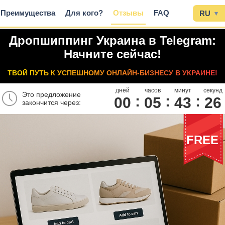
Преимущества
Для кого?
Отзывы
FAQ
RU
▾
Дропшиппинг Украина в Telegram:
Начните сейчас!
ТВОЙ ПУТЬ К УСПЕШНОМУ ОНЛАЙН-БИЗНЕСУ В УКРАИНЕ!
дней
часов
минут
секунд
Это предложение
00
0
5
4
3
2
5
закончится через:
FREE