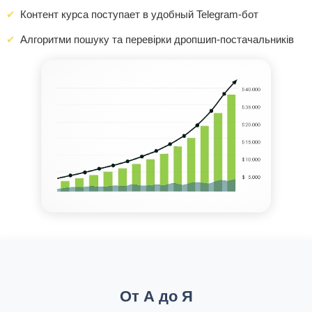
Контент курса поступает в удобный Telegram-бот
Алгоритми пошуку та перевірки дропшип-постачальників
От А до Я