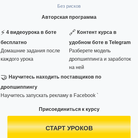
Без рисков
Авторская программа
⚡
🔗
4 видеоурока в боте
Контент курса в
бесплатно
удобном боте в Telegram
Домашние задания после
Разберете модель
каждого урока
дропшиппинга и заработок
на ней
🤝
Научитесь находить поставщиков по
дропшиппингу
Научитесь запускать рекламу в Facebook `
Присоединиться к курсу
СТАРТ УРОКОВ