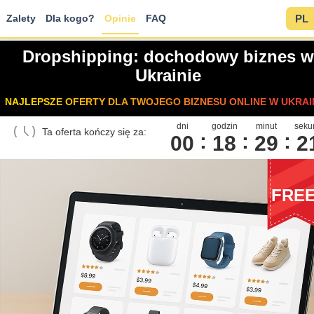
Zalety
Dla kogo?
Opinie
FAQ
PL
Dropshipping: dochodowy biznes w
Ukrainie
NAJLEPSZE OFERTY DLA TWOJEGO BIZNESU ONLINE W UKRAIN
dni
godzin
minut
seku
Ta oferta kończy się za:
00
1
8
2
9
2
FRE