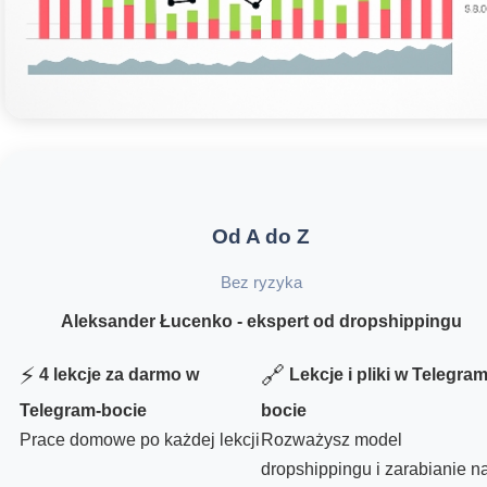
Od A do Z
Bez ryzyka
Aleksander Łucenko - ekspert od dropshippingu
⚡
🔗
4 lekcje za darmo w
Lekcje i pliki w Telegram
Telegram-bocie
bocie
Prace domowe po każdej lekcji
Rozważysz model
dropshippingu i zarabianie n