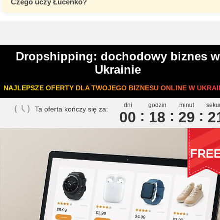
Czego uczy Łucenko?
Dropshipping: dochodowy biznes w
Ukrainie
NAJLEPSZE OFERTY DLA TWOJEGO BIZNESU ONLINE W UKRAIN
dni
godzin
minut
seku
Ta oferta kończy się za:
00
1
8
2
9
2
FRE