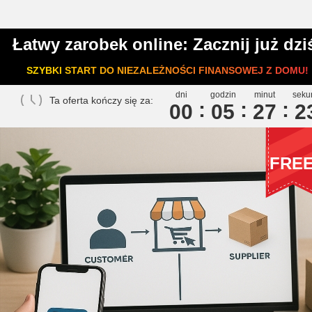
Łatwy zarobek online: Zacznij już dzi
SZYBKI START DO NIEZALEŻNOŚCI FINANSOWEJ Z DOMU!
dni
godzin
minut
seku
Ta oferta kończy się za:
00
0
5
2
7
2
FRE