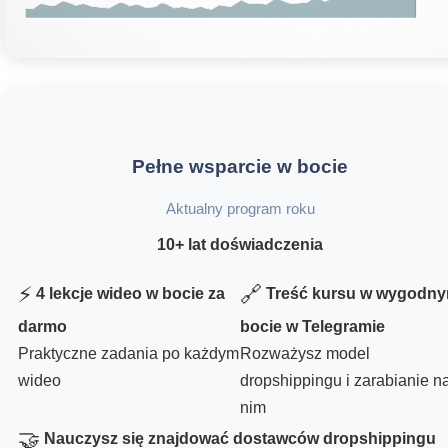
Pełne wsparcie w bocie
Aktualny program roku
10+ lat doświadczenia
⚡
🔗
4 lekcje wideo w bocie za
Treść kursu w wygodn
darmo
bocie w Telegramie
Praktyczne zadania po każdym
Rozważysz model
wideo
dropshippingu i zarabianie n
nim
🤝
Nauczysz się znajdować dostawców dropshippingu