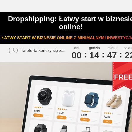
Dropshipping: Łatwy start w biznesi
online!
ŁATWY START W BIZNESIE ONLINE Z MINIMALNYMI INWESTYCJ
dni
godzin
minut
seku
Ta oferta kończy się za:
00
1
4
4
7
2
FRE