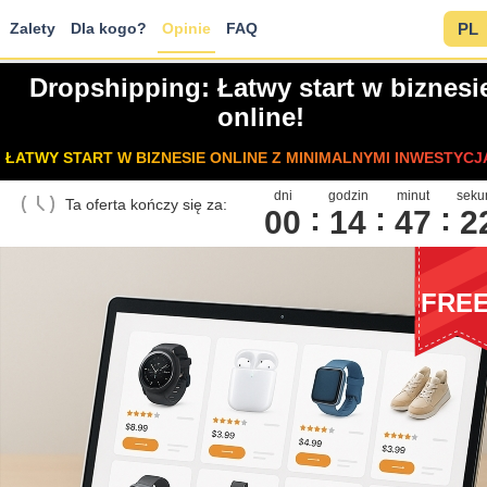
Zalety
Dla kogo?
Opinie
FAQ
PL
Dropshipping: Łatwy start w biznesi
online!
ŁATWY START W BIZNESIE ONLINE Z MINIMALNYMI INWESTYCJ
dni
godzin
minut
seku
Ta oferta kończy się za:
00
1
4
4
7
2
FRE