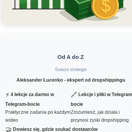
Od A do Z
Świeże strategie
Aleksander Łucenko - ekspert od dropshippingu
⚡
🔗
4 lekcje za darmo w
Lekcje i pliki w Telegram
Telegram-bocie
bocie
Praktyczne zadania po każdym
Zrozumiesz, jak działa i
wideo
przynosi zyski dropshipping
🤝
Dowiesz się, gdzie szukać dostawców