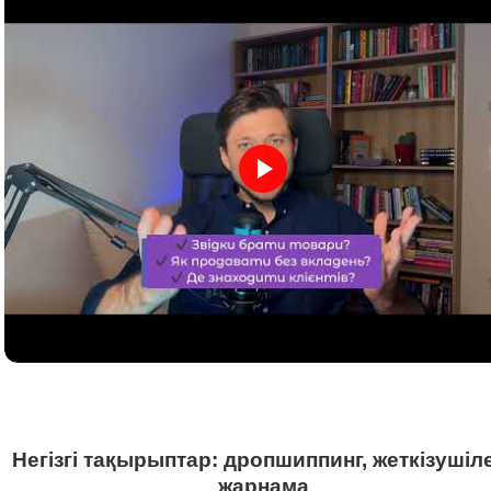
Негізгі тақырыптар: дропшиппинг, жеткізушіл
жарнама