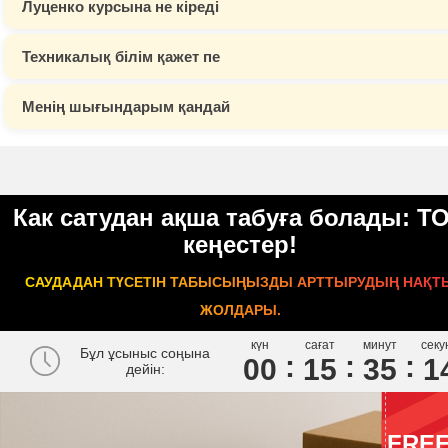
Луценко курсына не кіреді
Техникалық білім қажет пе
Менің шығындарым қандай
Как сатудан ақша табуға болады: Т
кеңестер!
САУДАДАН ТҮСЕТІН ТАБЫСЫҢЫЗДЫ АРТТЫРУДЫҢ НАҚТ
ЖОЛДАРЫ.
күн
сағат
минут
секу
Бұл ұсыныс соңына
00
1
5
3
5
1
дейін:
FRE