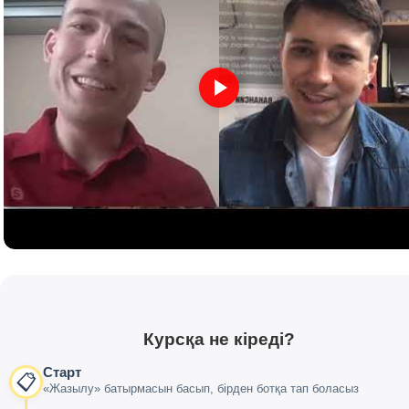
Курсқа не кіреді?
Старт
📋
«Жазылу» батырмасын басып, бірден ботқа тап боласыз