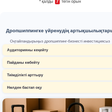
* қалды
7
тегін орын
Дропшиппингке үйренудің артықшылықтар
Оңтайландырыңыз дропшиппинг-бизнесті инвестициясыз
Аудиторияны кеңейту
Пайданы көбейту
Тиімділікті арттыру
Нөлден бастап оқу