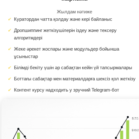
Жылдам нәтиже
Куратордан чатта қолдау және кері байланыс
Дропшиппинг жеткізушілерін іздеу және тексеру
алгоритмдері
Жеке әрекет жоспары және модульдер бойынша
ұсыныстар
Білімді бекіту үшін әр сабақтан кейін үй тапсырмалары
Боттағы сабақтар мен материалдарға шексіз қол жеткізу
Контент курсу надходить у зручний Telegram-бот