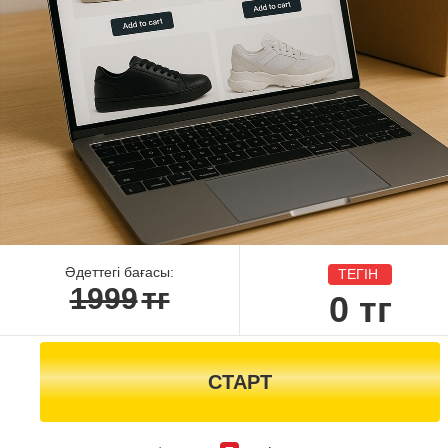
Әдеттегі бағасы:
ТЕГІН
1999
тг
0
тг
СТАРТ