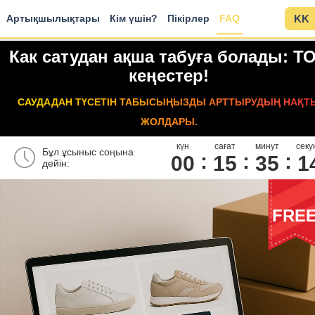
Артықшылықтары
Кім үшін?
Пікірлер
FAQ
KK
Как сатудан ақша табуға болады: Т
кеңестер!
САУДАДАН ТҮСЕТІН ТАБЫСЫҢЫЗДЫ АРТТЫРУДЫҢ НАҚТ
ЖОЛДАРЫ.
күн
сағат
минут
секу
Бұл ұсыныс соңына
00
1
5
3
5
1
дейін:
FRE