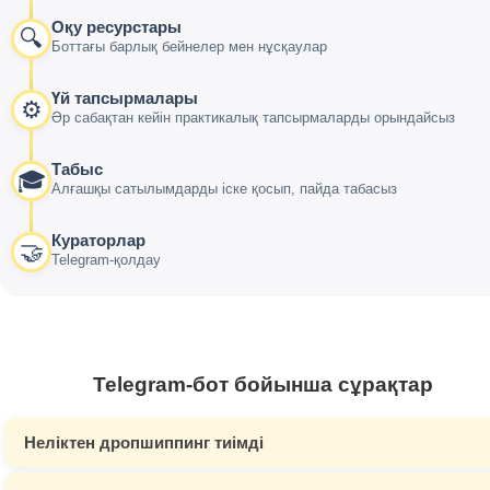
Оқу ресурстары
🔍
Боттағы барлық бейнелер мен нұсқаулар
Үй тапсырмалары
⚙️
Әр сабақтан кейін практикалық тапсырмаларды орындайсыз
Табыс
🎓
Алғашқы сатылымдарды іске қосып, пайда табасыз
Кураторлар
🤝
Telegram-қолдау
Telegram-бот бойынша сұрақтар
Неліктен дропшиппинг тиімді