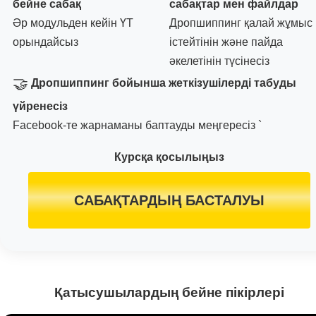
бейне сабақ
сабақтар мен файлдар
Әр модульден кейін ҮТ
Дропшиппинг қалай жұмыс
орындайсыз
істейтінін және пайда
әкелетінін түсінесіз
🤝
Дропшиппинг бойынша жеткізушілерді табуды
үйренесіз
Facebook-те жарнаманы баптауды меңгересіз `
Курсқа қосылыңыз
САБАҚТАРДЫҢ БАСТАЛУЫ
Қатысушылардың бейне пікірлері