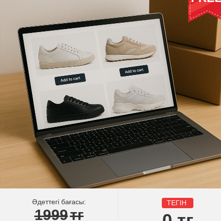
Әдеттегі бағасы:
ТЕГІН
1999
тг
0
тг