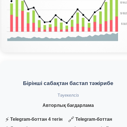
Бірінші сабақтан бастап тәжірибе
Тәуекелсіз
Авторлық бағдарлама
⚡
🔗
Telegram-боттан 4 тегін
Telegram-боттан