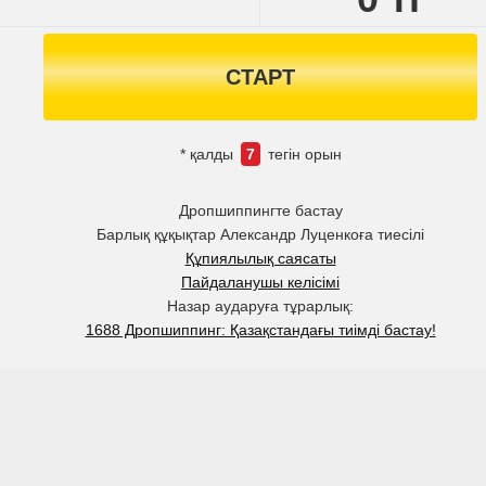
СТАРТ
* қалды
7
тегін орын
Дропшиппингте бастау
Барлық құқықтар Александр Луценкоға тиесілі
Құпиялылық саясаты
Пайдаланушы келісімі
Назар аударуға тұрарлық:
1688 Дропшиппинг: Қазақстандағы тиімді бастау!