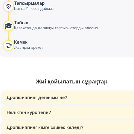
Тапсырмалар
⚙️
Ботта ҮТ орындайсыз
Табыс
🎓
Қазақстанда алғашқы тапсырыстарды аласыз
Көмек
🤝
Жылдам әрекет
Жиі қойылатын сұрақтар
Дропшиппинг дегеніміз не?
Неліктен курс тегін?
Дропшиппинг кімге сәйкес келеді?