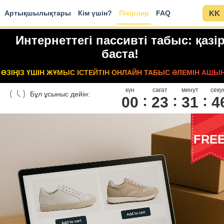
Артықшылықтары
Кім үшін?
Пікірлер
FAQ
KK
Интернеттегі пассивті табыс: қазі
баста!
ӨЗІҢІЗ ҮШІН ЖҰМЫС ІСТЕЙТІН ОНЛАЙН ТАБЫС ӘЛЕМІН АШЫ
күн
сағат
минут
секу
Бұл ұсыныс дейін:
00
2
3
3
1
4
FRE