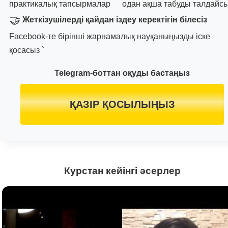
практикалық тапсырмалар
одан ақша табуды талдайс
🤝
Жеткізушілерді қайдан іздеу керектігін білесіз
Facebook-те бірінші жарнамалық науқаныңызды іске
қосасыз `
Telegram-боттан оқуды бастаңыз
ҚАЗІР ҚОСЫЛЫҢЫЗ
Курстан кейінгі әсерлер