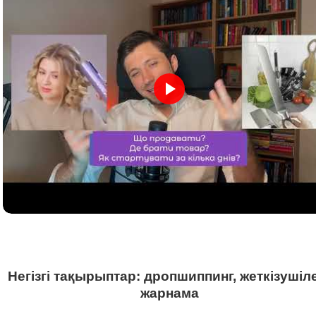
Негізгі тақырыптар: дропшиппинг, жеткізушіл
жарнама