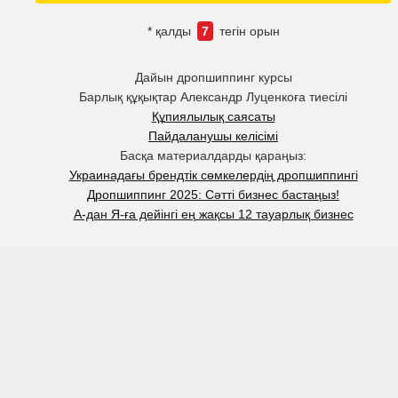
* қалды
7
тегін орын
Дайын дропшиппинг курсы
Барлық құқықтар Александр Луценкоға тиесілі
Құпиялылық саясаты
Пайдаланушы келісімі
Басқа материалдарды қараңыз:
Украинадағы брендтік сөмкелердің дропшиппингі
Дропшиппинг 2025: Сәтті бизнес бастаңыз!
А-дан Я-ға дейінгі ең жақсы 12 тауарлық бизнес