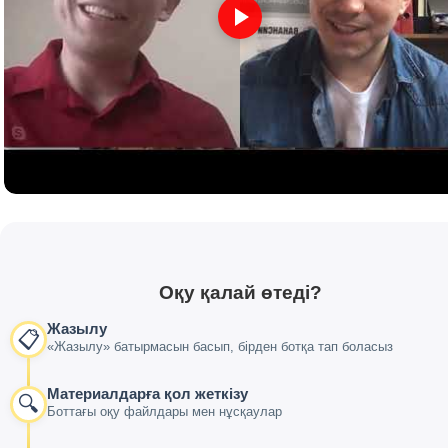
Оқу қалай өтеді?
Жазылу
📋
«Жазылу» батырмасын басып, бірден ботқа тап боласыз
Материалдарға қол жеткізу
🔍
Боттағы оқу файлдары мен нұсқаулар