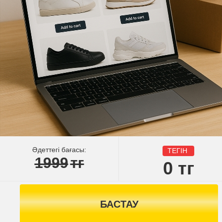
Әдеттегі бағасы:
ТЕГІН
1999
тг
0
тг
БАСТАУ