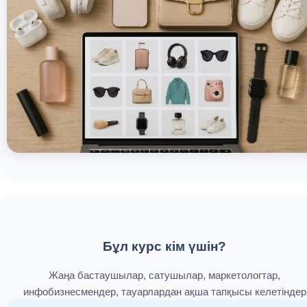
Бұл курс кім үшін?
Жаңа бастаушылар, сатушылар, маркетологтар,
инфобизнесмендер, тауарлардан ақша тапқысы келетіндер