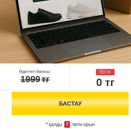
Әдеттегі бағасы:
ТЕГІН
1999
тг
0
тг
БАСТАУ
* қалды
7
тегін орын