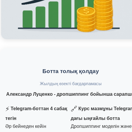
Ботта толық қолдау
Жылдың өзекті бағдарламасы
Александр Луценко - дропшиппинг бойынша сарап
⚡
🔗
Telegram-боттан 4 сабақ
Курс мазмұны Telegra
тегін
дағы ыңғайлы ботта
Әр бейнеден кейін
Дропшиппинг моделін және