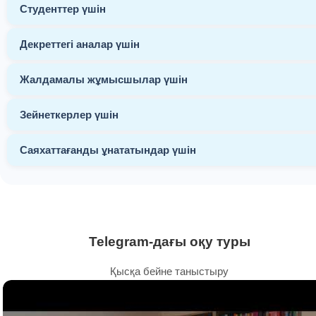
Студенттер үшін
Декреттегі аналар үшін
Жалдамалы жұмысшылар үшін
Зейнеткерлер үшін
Саяхаттағанды ​​ұнататындар үшін
Telegram-дағы оқу туры
Қысқа бейне таныстыру