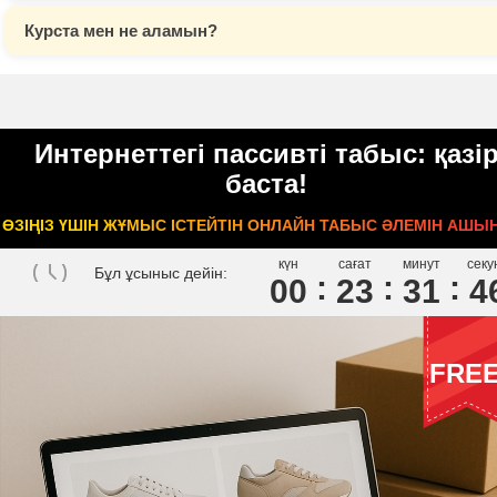
Курста мен не аламын?
Интернеттегі пассивті табыс: қазі
баста!
ӨЗІҢІЗ ҮШІН ЖҰМЫС ІСТЕЙТІН ОНЛАЙН ТАБЫС ӘЛЕМІН АШЫ
күн
сағат
минут
секу
Бұл ұсыныс дейін:
00
2
3
3
1
4
FRE