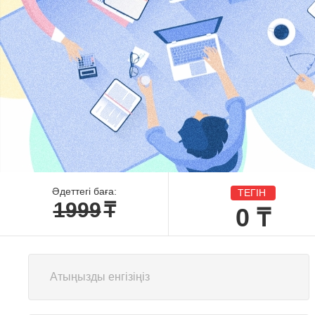
Әдеттегі баға:
ТЕГІН
1999
₸
0
₸