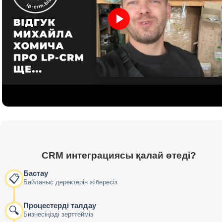
CRM интеграциясы қалай өтеді?
Бастау
📋
Байланыс деректерін жібересіз
Процестерді талдау
🔍
Бизнесіңізді зерттейміз