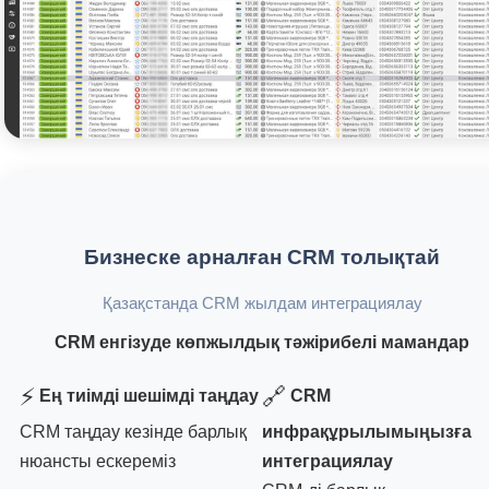
Бизнеске арналған CRM толықтай
Қазақстанда CRM жылдам интеграциялау
CRM енгізуде көпжылдық тәжірибелі мамандар
⚡
🔗
Ең тиімді шешімді таңдау
CRM
CRM таңдау кезінде барлық
инфрақұрылымыңызға
нюансты ескереміз
интеграциялау