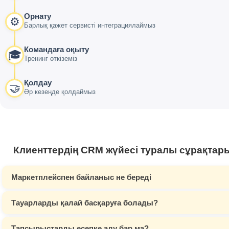
Орнату
⚙️
Барлық қажет сервисті интеграциялаймыз
Командаға оқыту
🎓
Тренинг өткіземіз
Қолдау
🤝
Әр кезеңде қолдаймыз
Клиенттердің CRM жүйесі туралы сұрақтар
Маркетплейспен байланыс не береді
Тауарларды қалай басқаруға болады?
Тапсырыстарды есепке алу бар ма?