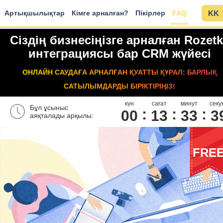
Артықшылықтар
Кімге арналған?
Пікірлер
FAQ
KK
Сіздің бизнесіңізге арналған Rozet
интеграциясы бар CRM жүйесі
ОНЛАЙН САУДАҒА АРНАЛҒАН ҚУАТТЫ ҚҰРАЛ: БАРЛЫҚ
САТЫЛЫМДАРДЫ БІРІКТІРІҢІЗ!
күн
сағат
минут
секу
Бұл ұсыныс
00
1
3
3
3
3
аяқталады арқылы:
FRE