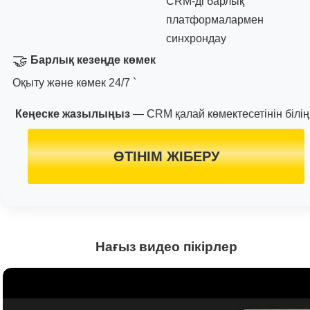
CRM-ді барлық
платформалармен
синхрондау
🤝
Барлық кезеңде көмек
Оқыту және көмек 24/7 `
Кеңеске жазылыңыз
— CRM қалай көмектесетінін білің
ӨТІНІМ ЖІБЕРУ
Нағыз видео пікірлер