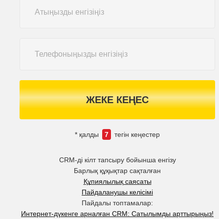
ЖЕКЕ КЕҢЕС
* қалды
7
тегін кеңестер
CRM-ді кілт тапсыру бойынша енгізу
Барлық құқықтар сақталған
Құпиялылық саясаты
Пайдаланушы келісімі
Пайдалы топтамалар:
Интернет-дүкенге арналған CRM: Сатылымды арттырыңыз!