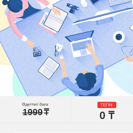
Әдеттегі баға:
ТЕГІН
1999
₸
0
₸