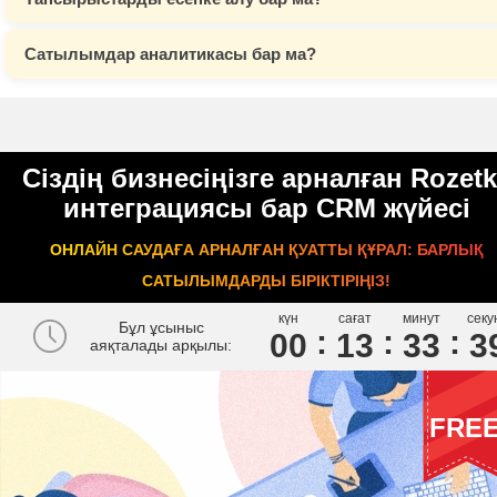
Сатылымдар аналитикасы бар ма?
Сіздің бизнесіңізге арналған Rozet
интеграциясы бар CRM жүйесі
ОНЛАЙН САУДАҒА АРНАЛҒАН ҚУАТТЫ ҚҰРАЛ: БАРЛЫҚ
САТЫЛЫМДАРДЫ БІРІКТІРІҢІЗ!
күн
сағат
минут
секу
Бұл ұсыныс
00
1
3
3
3
3
аяқталады арқылы:
FRE