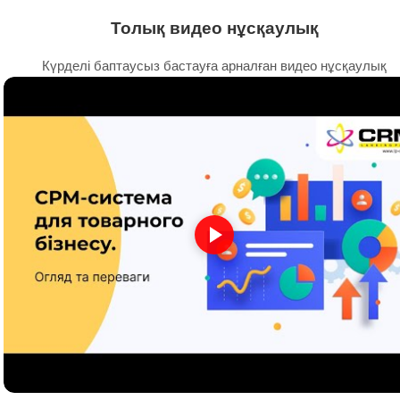
Толық видео нұсқаулық
Күрделі баптаусыз бастауға арналған видео нұсқаулық