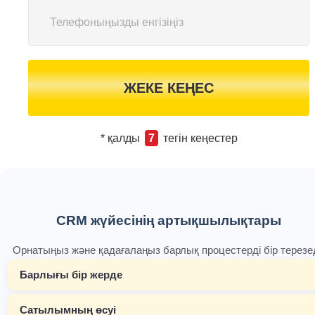
ЖЕКЕ КЕҢЕС
* қалды
7
тегін кеңестер
CRM жүйесінің артықшылықтары
Орнатыңыз және қадағалаңыз барлық процестерді бір терезе
Барлығы бір жерде
Сатылымның өсуі