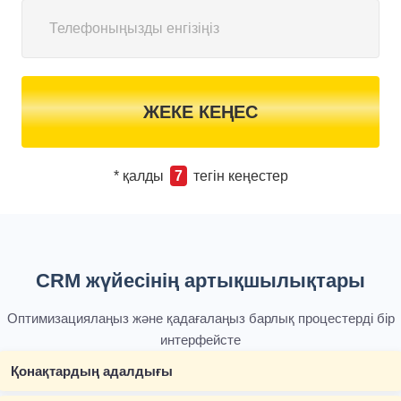
ЖЕКЕ КЕҢЕС
* қалды
7
тегін кеңестер
CRM жүйесінің артықшылықтары
Оптимизациялаңыз және қадағалаңыз барлық процестерді бір
интерфейсте
Қонақтардың адалдығы