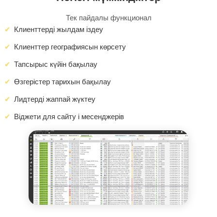
Тек пайдалы функционал
Клиенттерді жылдам іздеу
Клиенттер географиясын көрсету
Тапсырыс күйін бақылау
Өзгерістер тарихын бақылау
Лидтерді жаппай жүктеу
Віджети для сайту і месенджерів