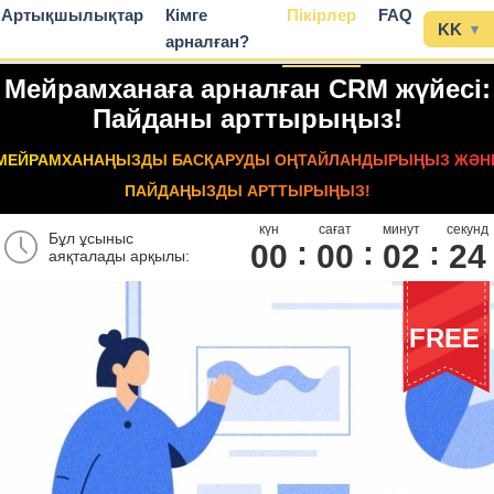
Артықшылықтар
Кімге
Пікірлер
FAQ
KK
▾
арналған?
Мейрамханаға арналған CRM жүйесі:
Пайданы арттырыңыз!
МЕЙРАМХАНАҢЫЗДЫ БАСҚАРУДЫ ОҢТАЙЛАНДЫРЫҢЫЗ ЖӘН
ПАЙДАҢЫЗДЫ АРТТЫРЫҢЫЗ!
күн
сағат
минут
секунд
Бұл ұсыныс
00
0
0
0
2
2
3
аяқталады арқылы:
FREE