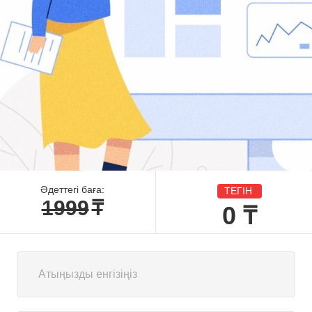
Әдеттегі баға:
ТЕГІН
1999
₸
0
₸