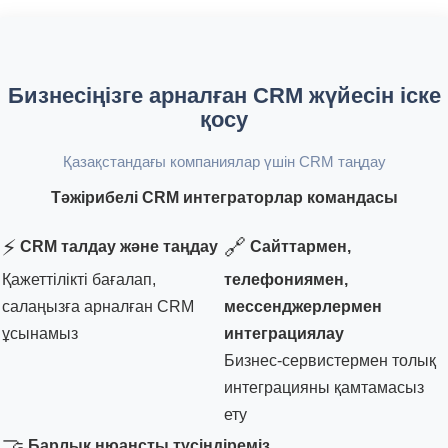
Бизнесіңізге арналған CRM жүйесін іске
қосу
Қазақстандағы компаниялар үшін CRM таңдау
Тәжірибелі CRM интеграторлар командасы
⚡
🔗
CRM талдау және таңдау
Сайттармен,
Қажеттілікті бағалап,
телефониямен,
салаңызға арналған CRM
мессенджерлермен
ұсынамыз
интеграциялау
Бизнес-сервистермен толық
интеграцияны қамтамасыз
ету
🤝
Барлық нюансты түсіндіреміз