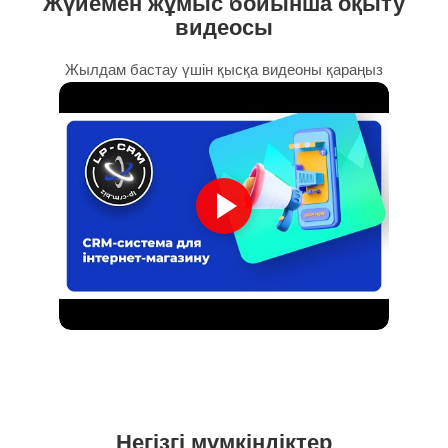
Жүйемен жұмыс бойынша оқыту
видеосы
Жылдам бастау үшін қысқа видеоны қараңыз
Негізгі мүмкіндіктер